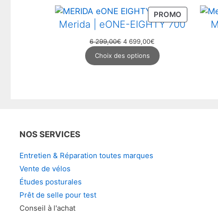
PRODUIT
PROMO
Merida | eONE-EIGHTY 700
M
EN
PROMOTI
Le
Le
6 299,00
€
4 699,00
€
prix
prix
Choix des options
initial
actuel
était :
est :
6
4
299,00€.
699,00€.
NOS SERVICES
Entretien & Réparation toutes marques
Vente de vélos
Études posturales
Prêt de selle pour test
Conseil à l'achat