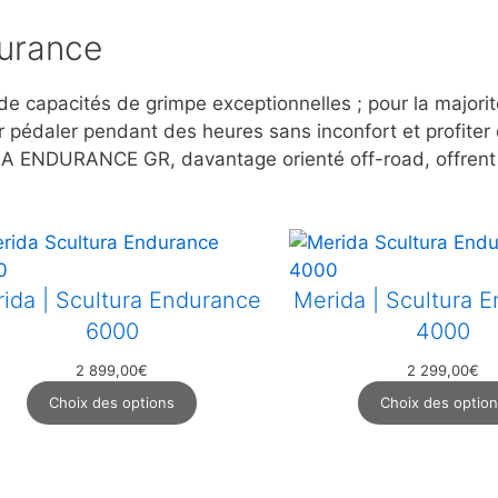
durance
 de capacités de grimpe exceptionnelles ; pour la majorit
ir pédaler pendant des heures sans inconfort et profite
DURANCE GR, davantage orienté off-road, offrent un 
ida | Scultura Endurance
Merida | Scultura 
6000
4000
2 899,00
€
2 299,00
€
Choix des options
Choix des optio