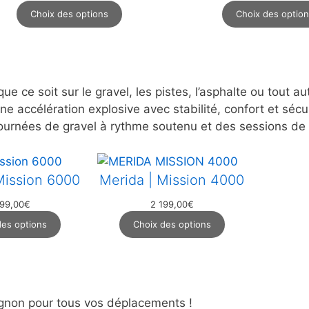
prix
prix
Choix des options
Choix des optio
initial
actuel
était :
est :
2
2
699,00€.
199,00€.
 ce soit sur le gravel, les pistes, l’asphalte ou tout au
 accélération explosive avec stabilité, confort et sécurité
urnées de gravel à rythme soutenu et des sessions de v
Mission 6000
Merida | Mission 4000
99,00
€
2 199,00
€
des options
Choix des options
agnon pour tous vos déplacements !