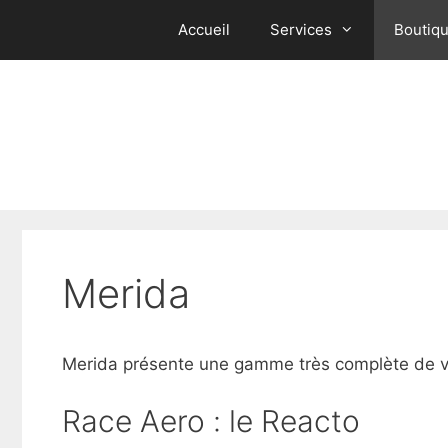
Aller
Accueil
Services
Boutiq
au
contenu
Merida
Merida présente une gamme très complète de vélo
Race Aero : le Reacto