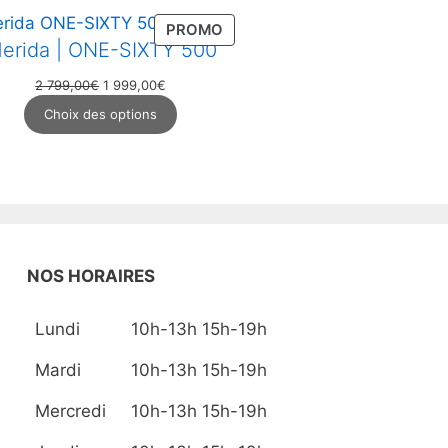
PRODUIT
PROMO
erida | ONE-SIXTY 500
EN
ON
PROMOTION
Le
Le
2 799,00
€
1 999,00
€
prix
prix
Choix des options
initial
actuel
était :
est :
2
1
799,00€.
999,00€.
NOS HORAIRES
Lundi
10h-13h 15h-19h
Mardi
10h-13h 15h-19h
Mercredi
10h-13h 15h-19h