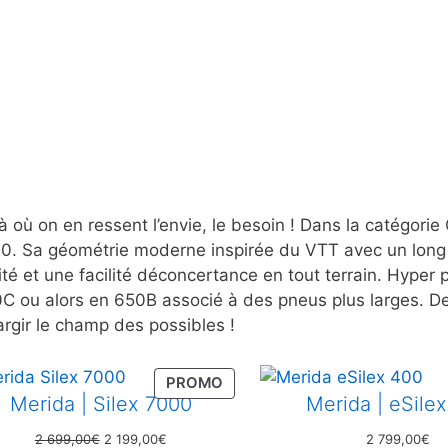
à où on en ressent l’envie, le besoin ! Dans la catégorie
. Sa géométrie moderne inspirée du VTT avec un long t
té et une facilité déconcertance en tout terrain. Hyper
0C ou alors en 650B associé à des pneus plus larges. De 
rgir le champ des possibles !
PRODUIT
PROMO
Merida | Silex 7000
Merida | eSile
EN
PROMOTION
Le
Le
2 699,00
€
2 199,00
€
2 799,00
€