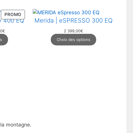
PRODUIT
PROMO
ty 400 EQ
Merida | eSPRESSO 300 EQ
EN
PROMOTION
Le
00
€
2 399,00
€
prix
ns
Choix des options
actuel
est :
3
€.
499,00€.
 la montagne.