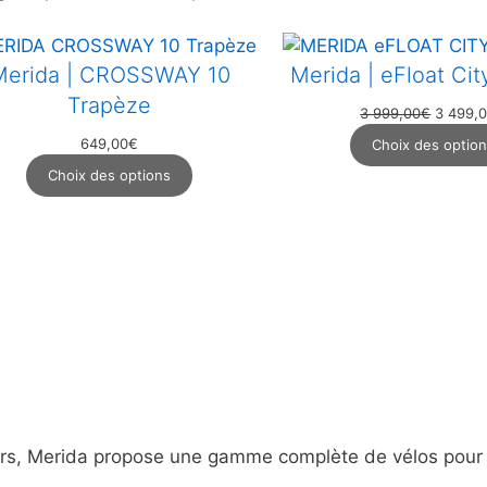
Merida | CROSSWAY 10
Merida | eFloat Ci
Trapèze
Le
3 999,00
€
3 499,
prix
649,00
€
Choix des optio
initial
était :
Choix des options
3
999,00
cours, Merida propose une gamme complète de vélos pour