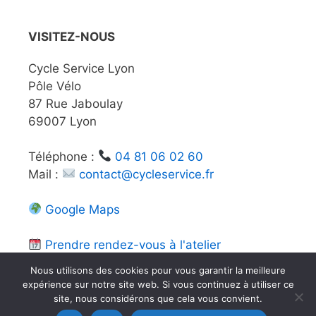
VISITEZ-NOUS
Cycle Service Lyon
Pôle Vélo
87 Rue Jaboulay
69007 Lyon
Téléphone :
04 81 06 02 60
Mail :
contact@cycleservice.fr
Google Maps
Prendre rendez-vous à l'atelier
Nous utilisons des cookies pour vous garantir la meilleure
expérience sur notre site web. Si vous continuez à utiliser ce
site, nous considérons que cela vous convient.
FAQ
-
Mentions légales
-
Conditions Générales de Vente