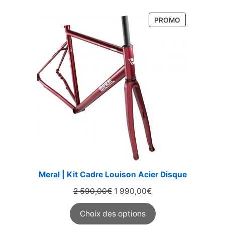
PRODUIT
PROMO
EN
PROMOTION
Meral | Kit Cadre Louison Acier Disque
Le
Le
2 590,00
€
1 990,00
€
prix
prix
Choix des options
initial
actuel