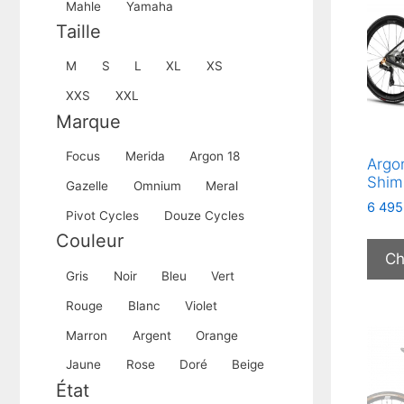
Mahle
Yamaha
Taille
Taille
M
S
L
XL
XS
XXS
XXL
Marque
Marque
Focus
Merida
Argon 18
Argo
Shim
Gazelle
Omnium
Meral
6 495
Pivot Cycles
Douze Cycles
Couleur
Ch
Couleur
Gris
Noir
Bleu
Vert
Rouge
Blanc
Violet
Marron
Argent
Orange
Jaune
Rose
Doré
Beige
État