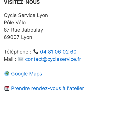
VISITEZ-NOUS
page
page
du
du
Cycle Service Lyon
produit
produit
Pôle Vélo
87 Rue Jaboulay
69007 Lyon
Téléphone :
04 81 06 02 60
Mail :
contact@cycleservice.fr
Google Maps
Prendre rendez-vous à l'atelier