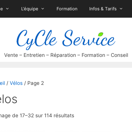
ue
L’équipe
Formation
Infos & Tarifs
eil
/
Vélos
/ Page 2
los
Trié
hage de 17–32 sur 114 résultats
du
plus