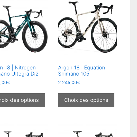
n 18 | Nitrogen
Argon 18 | Equation
ano Ultegra Di2
Shimano 105
5,00
€
2 245,00
€
Ce
Ce
produit
produit
hoix des options
Choix des options
a
a
plusieurs
plusieurs
.
variations.
variation
Les
Les