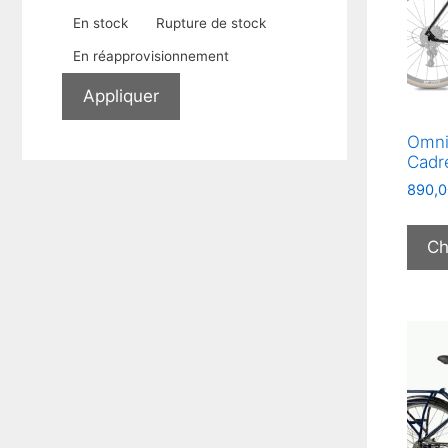
Disponibilité
En stock
Rupture de stock
En réapprovisionnement
Appliquer
Omni
Cadr
890,0
Ch