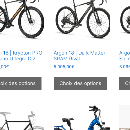
options
options
peuvent
peuvent
être
être
choisies
choisies
sur
sur
la
la
page
page
du
du
n 18 | Krypton PRO
Argon 18 | Dark Matter
Argo
produit
produit
ano Ultegra Di2
SRAM Rival
Shi
,00
€
5 095,00
€
3 99
Ce
Ce
produit
produit
oix des options
Choix des options
C
a
a
plusieurs
plusieurs
variations.
variations
Les
Les
options
options
peuvent
peuvent