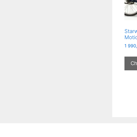
Starw
Moti
1 990
Ch