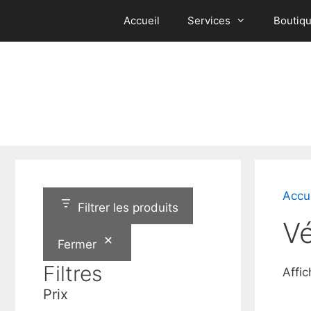
Aller
Accueil
Services
Boutiq
au
contenu
Accu
Filtrer les produits
Vé
Fermer
Filtres
Affic
Prix