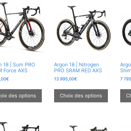
récent
au
plus
ancien
n 18 | Sum PRO
Argon 18 | Nitrogen
Argo
 Force AXS
PRO SRAM RED AXS
Shim
,00
€
13 995,00
€
7 79
Ce
Ce
produit
produit
oix des options
Choix des options
C
a
a
plusieurs
plusieurs
variations.
variations
Les
Les