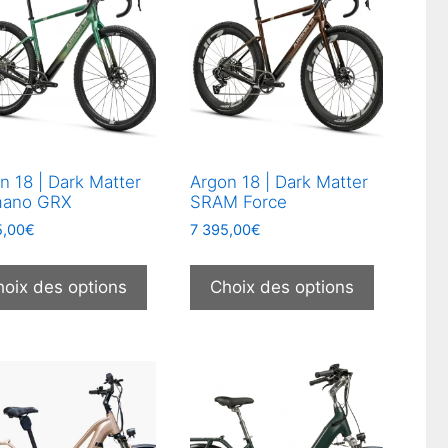
options
options
peuvent
peuvent
être
être
choisies
choisies
sur
sur
la
la
page
page
du
du
n 18 | Dark Matter
Argon 18 | Dark Matter
produit
produit
mano GRX
SRAM Force
5,00
€
7 395,00
€
Ce
Ce
produit
produit
hoix des options
Choix des options
a
a
plusieurs
plusieurs
.
variations.
variation
Les
Les
options
options
peuvent
peuvent