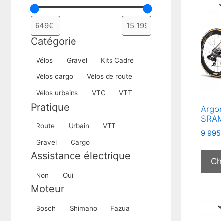
Catégorie
Catégorie
Vélos
Gravel
Kits Cadre
Vélos cargo
Vélos de route
Vélos urbains
VTC
VTT
Pratique
Argo
SRAM
Pratique
Route
Urbain
VTT
9 995
Gravel
Cargo
Assistance électrique
Ch
Assistance
Non
Oui
électrique
Moteur
Moteur
Bosch
Shimano
Fazua