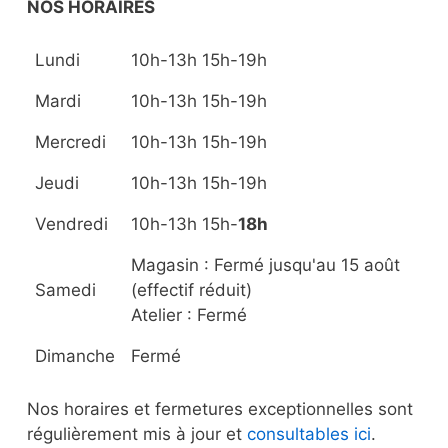
la
la
NOS HORAIRES
page
page
du
du
Lundi
10h-13h 15h-19h
produit
produit
Mardi
10h-13h 15h-19h
Mercredi
10h-13h 15h-19h
Jeudi
10h-13h 15h-19h
Vendredi
10h-13h 15h-
18h
Magasin : Fermé jusqu'au 15 août
Samedi
(effectif réduit)
Atelier : Fermé
Dimanche
Fermé
Nos horaires et fermetures exceptionnelles sont
régulièrement mis à jour et
consultables ici
.