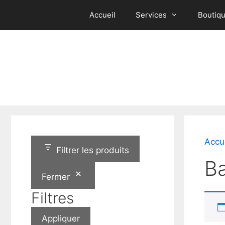
Aller
Accueil
Services
Boutiq
au
contenu
Accu
Filtrer les produits
B
Fermer
Filtres
Appliquer