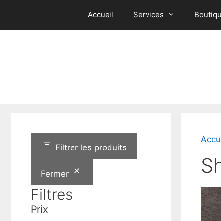
Aller
Accueil
Services
Boutiq
au
contenu
Accu
Filtrer les produits
S
Fermer
Filtres
Prix