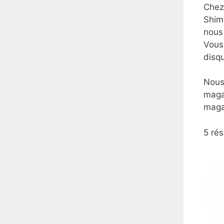
Chez 
Shim
nous 
Vous 
disqu
Nous 
maga
maga
5 rés