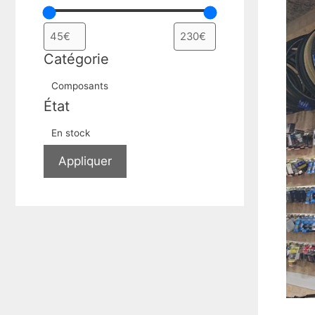
Catégorie
Catégorie
Composants
État
Disponibilité
En stock
Appliquer