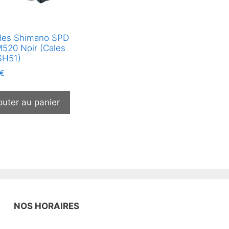
les Shimano SPD
520 Noir (Cales
H51)
€
outer au panier
NOS HORAIRES