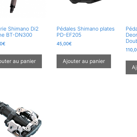
erie Shimano Di2
Pédales Shimano plates
Péd
rne BT-DN300
PD-EF205
Deo
Doub
0
€
45,00
€
110,
outer au panier
Ajouter au panier
Aj