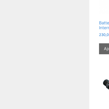
Batt
Inte
230,0
Aj