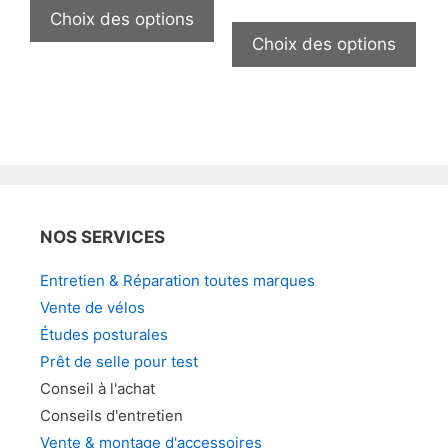
la
de
produit
Ce
Choix des options
sur
page
prix :
a
prod
Choix des options
la
1
du
plusieurs
a
600,00
pag
produit
variations.
plus
à
du
3
Les
vari
prod
180,00
options
Les
peuvent
opt
être
peu
choisies
être
NOS SERVICES
sur
choi
la
sur
Entretien & Réparation toutes marques
page
la
Vente de vélos
du
pag
Études posturales
produit
du
Prêt de selle pour test
prod
Conseil à l'achat
Conseils d'entretien
Vente & montage d'accessoires