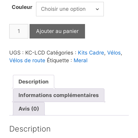
Couleur
quantité
Ajouter au panier
de
Meral
|
UGS :
KC-LCD
Catégories :
Kits Cadre
,
Vélos
,
Kit
Vélos de route
Étiquette :
Meral
Cadre
Louison
Carbone
Description
Disque
Informations complémentaires
-
Nouveau
Avis (0)
!
Description