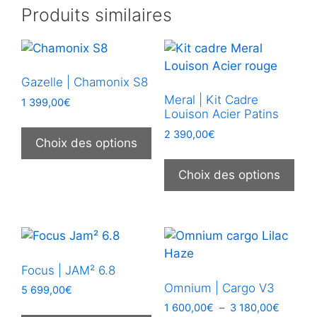
Produits similaires
Gazelle | Chamonix S8
Meral | Kit Cadre
1 399,00
€
Louison Acier Patins
Ce
2 390,00
€
produit
Choix des options
Ce
a
prod
Choix des options
plusieurs
a
variations.
plus
Les
vari
options
Les
peuvent
opt
être
Focus | JAM² 6.8
peu
choisies
Omnium | Cargo V3
5 699,00
€
être
sur
Plage
1 600,00
€
–
3 180,00
€
Ce
choi