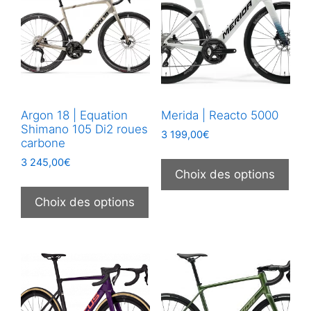
ancien
Argon 18 | Equation
Merida | Reacto 5000
Shimano 105 Di2 roues
3 199,00
€
carbone
Ce
3 245,00
€
prod
Choix des options
Ce
a
produit
Choix des options
plus
a
vari
plusieurs
Les
variations.
opt
Les
peu
options
être
peuvent