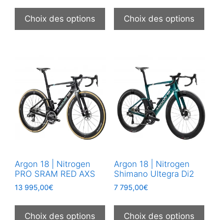
Ce
Ce
produit
prod
Choix des options
Choix des options
a
a
plusieurs
plus
variations.
vari
Les
Les
options
opt
peuvent
peu
être
être
choisies
choi
sur
sur
la
la
page
pag
Argon 18 | Nitrogen
Argon 18 | Nitrogen
du
du
PRO SRAM RED AXS
Shimano Ultegra Di2
produit
prod
13 995,00
€
7 795,00
€
Ce
Ce
produit
prod
Choix des options
Choix des options