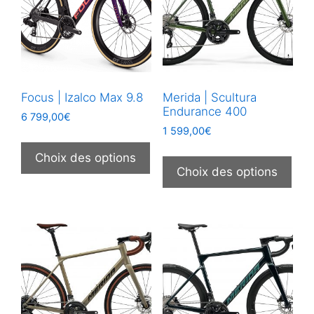
choi
être
sur
choisies
la
sur
pag
la
du
page
prod
Focus | Izalco Max 9.8
Merida | Scultura
du
Endurance 400
produit
6 799,00
€
1 599,00
€
Ce
Ce
produit
Choix des options
prod
Choix des options
a
a
plusieurs
plus
variations.
vari
Les
Les
options
opt
peuvent
peu
être
être
choisies
choi
sur