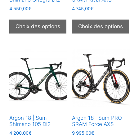
produit
prod
4 550,00
€
4 745,00
€
Ce
Ce
produit
prod
Choix des options
Choix des options
a
a
plusieurs
plus
variations.
vari
Les
Les
options
opt
peuvent
peu
être
être
choisies
choi
sur
sur
la
la
page
pag
Argon 18 | Sum
Argon 18 | Sum PRO
du
du
Shimano 105 Di2
SRAM Force AXS
produit
prod
4 200,00
€
9 995,00
€