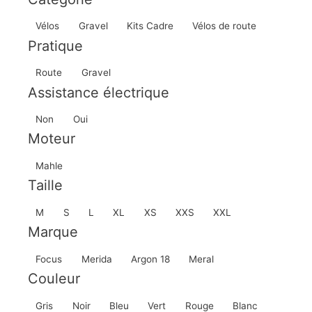
Catégorie
Vélos
Gravel
Kits Cadre
Vélos de route
Pratique
Pratique
Route
Gravel
Assistance électrique
Assistance
Non
Oui
électrique
Moteur
Moteur
Mahle
Taille
Taille
M
S
L
XL
XS
XXS
XXL
Marque
Marque
Focus
Merida
Argon 18
Meral
Couleur
Couleur
Gris
Noir
Bleu
Vert
Rouge
Blanc