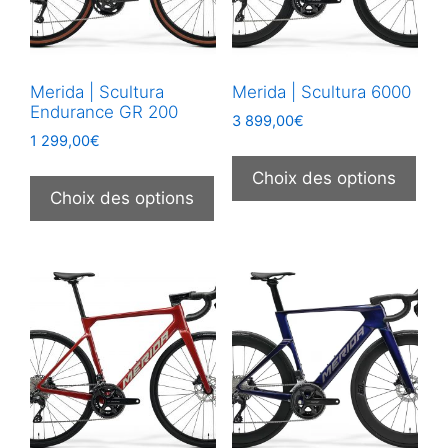
sur
la
la
page
pag
du
Merida | Scultura
Merida | Scultura 6000
du
produit
Endurance GR 200
prod
3 899,00
€
1 299,00
€
Ce
Ce
prod
Choix des options
produit
Choix des options
a
a
plus
plusieurs
vari
variations.
Les
Les
opt
options
peu
peuvent
être
être
choi
choisies
sur
sur
la
la