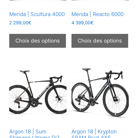
pag
page
du
Merida | Scultura 4000
Merida | Reacto 6000
du
prod
produit
2 299,00
€
4 399,00
€
Ce
Ce
produit
prod
Choix des options
Choix des options
a
a
plusieurs
plus
variations.
vari
Les
Les
options
opt
peuvent
peu
être
être
choisies
choi
sur
sur
la
la
page
pag
Argon 18 | Sum
Argon 18 | Krypton
du
du
Shimano Ultegra Di2
SRAM Rival AXS