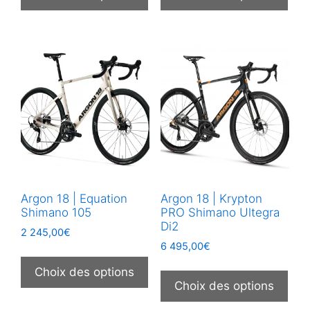
a
a
plusieurs
plus
variations.
vari
Les
Les
options
opt
peuvent
peu
être
être
choisies
choi
sur
sur
la
la
page
pag
Argon 18 | Equation
Argon 18 | Krypton
du
du
Shimano 105
PRO Shimano Ultegra
produit
prod
Di2
2 245,00
€
6 495,00
€
Ce
Ce
produit
Choix des options
prod
Choix des options
a
a
plusieurs