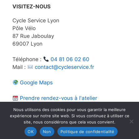
VISITEZ-NOUS
Cycle Service Lyon
Pôle Vélo
87 Rue Jaboulay
69007 Lyon
Téléphone :
04 81 06 02 60
Mail :
contact@cycleservice.fr
Google Maps
Prendre rendez-vous à l'atelier
Nous utilisons des cookies pour vous garantir la meilleure
expérience sur notre site web. Si vous continuez à utiliser ce
site, nous considérons que cela vous convient.
FAQ
-
Mentions légales
-
Conditions Générales de Vente
OK
Non
Politique de confidentialité