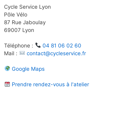
la
Cycle Service Lyon
ge
page
Pôle Vélo
u
du
87 Rue Jaboulay
oduit
produit
69007 Lyon
Téléphone :
04 81 06 02 60
Mail :
contact@cycleservice.fr
Google Maps
Prendre rendez-vous à l'atelier