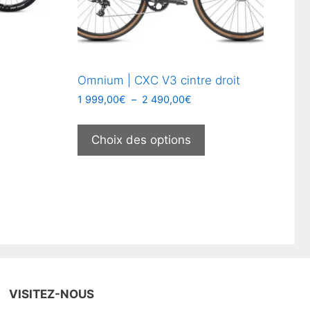
Omnium | CXC V3 cintre droit
Plage
1 999,00
€
–
2 490,00
€
de
e
Ce
prix :
oduit
produit
Choix des options
1
a
0€
999,00€
usieurs
plusieurs
à
2
riations.
variations.
00€
490,00€
s
Les
tions
options
uvent
peuvent
re
être
oisies
choisies
r
sur
VISITEZ-NOUS