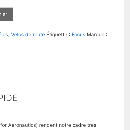
nier
élos
,
Vélos de route
Étiquette :
Focus
Marque :
PIDE
 for Aeronautics) rendent notre cadre très