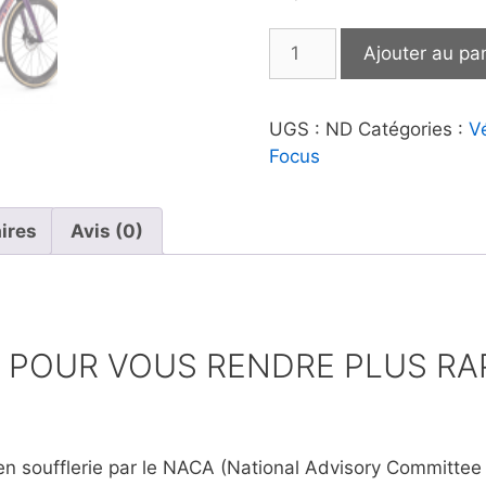
quantité
Ajouter au pa
de
Focus
|
UGS :
ND
Catégories :
V
Izalco
Focus
Max
9.8
ires
Avis (0)
8 POUR VOUS RENDRE PLUS RA
 en soufflerie par le NACA (National Advisory Committee