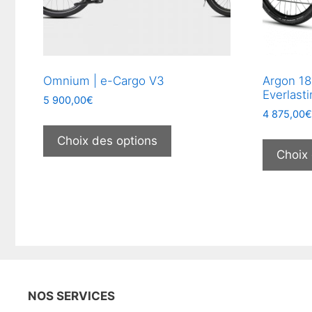
Omnium | e-Cargo V3
Argon 18
Everlast
5 900,00
€
4 875,00
Ce
produit
Choix des options
Choix
a
plusieurs
variations.
Les
options
peuvent
être
choisies
sur
NOS SERVICES