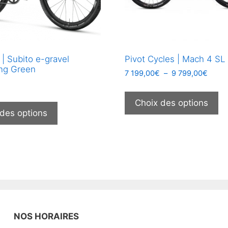
 | Subito e-gravel
Pivot Cycles | Mach 4 SL
ing Green
Plage
7 199,00
€
–
9 799,00
€
€
de
C
prix :
Ce
pr
Choix des options
7
produit
 des options
a
199,0
a
pl
à
plusieurs
9
va
799,
variations.
Le
Les
op
options
pe
peuvent
êt
être
ch
choisies
su
NOS HORAIRES
sur