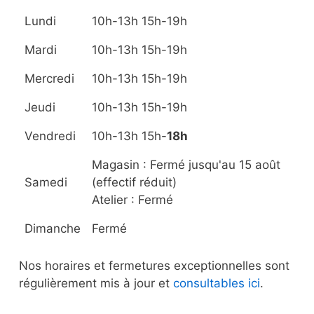
la
la
pa
Lundi
10h-13h 15h-19h
page
d
Mardi
10h-13h 15h-19h
du
pr
produit
Mercredi
10h-13h 15h-19h
Jeudi
10h-13h 15h-19h
Vendredi
10h-13h 15h-
18h
Magasin : Fermé jusqu'au 15 août
Samedi
(effectif réduit)
Atelier : Fermé
Dimanche
Fermé
Nos horaires et fermetures exceptionnelles sont
régulièrement mis à jour et
consultables ici
.