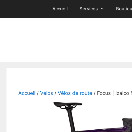
Aller
Accueil
Services
Boutiq
au
contenu
Accueil
/
Vélos
/
Vélos de route
/ Focus | Izalco