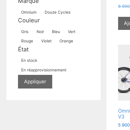
Marque
6 990
Marque
Omnium
Douze Cycles
Couleur
Aj
Couleur
Gris
Noir
Bleu
Vert
Rouge
Violet
Orange
État
Disponibilité
En stock
En réapprovisionnement
Appliquer
Omni
V3
5 900