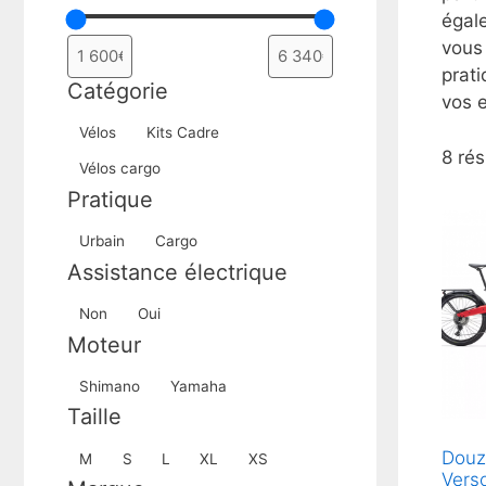
égal
vous 
prati
Catégorie
vos e
Catégorie
Vélos
Kits Cadre
8 rés
Vélos cargo
Pratique
Pratique
Urbain
Cargo
Assistance électrique
Assistance
Non
Oui
électrique
Moteur
Moteur
Shimano
Yamaha
Taille
Taille
Douz
M
S
L
XL
XS
Verso