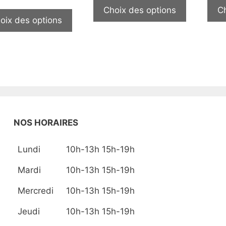
prix :
Ce
produit
Choix des options
C
1
produit
oix des options
a
600,00€
a
plusieurs
à
plusieurs
3
variations
180,00€
variations.
Les
Les
options
options
peuvent
peuvent
être
être
choisies
choisies
sur
NOS HORAIRES
sur
la
la
page
Lundi
10h-13h 15h-19h
page
du
Mardi
10h-13h 15h-19h
du
produit
produit
Mercredi
10h-13h 15h-19h
Jeudi
10h-13h 15h-19h