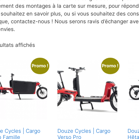
ement des montages à la carte sur mesure, pour répondre
souhaitez en savoir plus, ou si vous souhaitez des conse
que, contactez-nous ! Nous serons ravis d’échanger avec
nvies.
Trié
ultats affichés
du
plus
Promo !
Promo !
récent
au
plus
ancien
e Cycles | Cargo
Douze Cycles | Cargo
Douz
 Famille
Verso Pro
Hêt