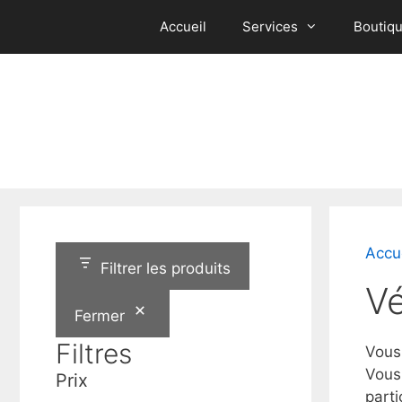
Aller
Accueil
Services
Boutiq
au
contenu
Accu
Filtrer les produits
Vé
Fermer
Filtres
Vous
Vous
Prix
part