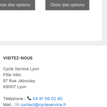
prix :
produit
produit
hoix des options
Choix des options
1
a
a
600,00€
plusieurs
plusieurs
à
3
.
variations.
variation
180,00€
Les
Les
options
options
peuvent
peuvent
être
être
choisies
choisies
sur
sur
VISITEZ-NOUS
la
la
Cycle Service Lyon
page
page
Pôle Vélo
du
du
87 Rue Jaboulay
produit
produit
69007 Lyon
Téléphone :
04 81 06 02 60
Mail :
contact@cycleservice.fr