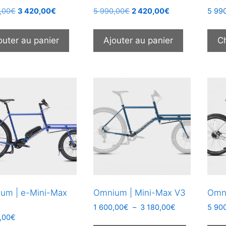
Le
Le
Le
Le
,00
€
3 420,00
€
5 990,00
€
2 420,00
€
5 99
prix
prix
prix
prix
initial
actuel
initial
actuel
outer au panier
Ajouter au panier
C
était :
est :
était :
est :
6
3
5
2
990,00€.
420,00€.
990,00€.
420,00€.
um | e-Mini-Max
Omnium | Mini-Max V3
Omn
Plage
1 600,00
€
–
3 180,00
€
5 90
,00
€
de
Ce