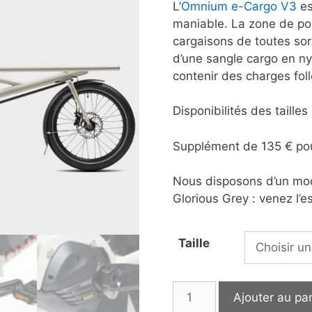
L’
Omnium e-Cargo V3
es
maniable. La zone de po
cargaisons de toutes sor
d’une sangle cargo en ny
contenir des charges foll
Disponibilités des taille
Supplément de 135 € pour
Nous disposons d’un mod
Glorious Grey : venez l’e
Taille
quantité
Ajouter au pa
de