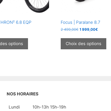
 THRON² 6.8 EQP
Focus | Paralane 8.7
Le
Le
€
2 499,00
€
1 999,00
€
prix
prix
Ce
C
initial
actuel
produit
pr
 des options
Choix des options
était :
est :
a
a
2
1
plusieurs
pl
499,00€.
999,00
variations.
va
Les
Le
options
op
peuvent
pe
être
êt
choisies
ch
NOS HORAIRES
sur
su
la
la
Lundi
10h-13h 15h-19h