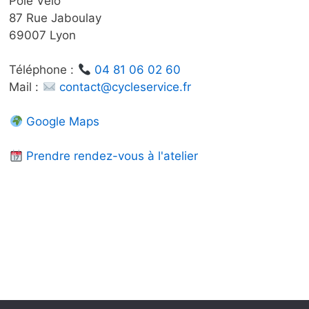
ge
page
Pôle Vélo
u
du
87 Rue Jaboulay
oduit
produit
69007 Lyon
Téléphone :
04 81 06 02 60
Mail :
contact@cycleservice.fr
Google Maps
Prendre rendez-vous à l'atelier