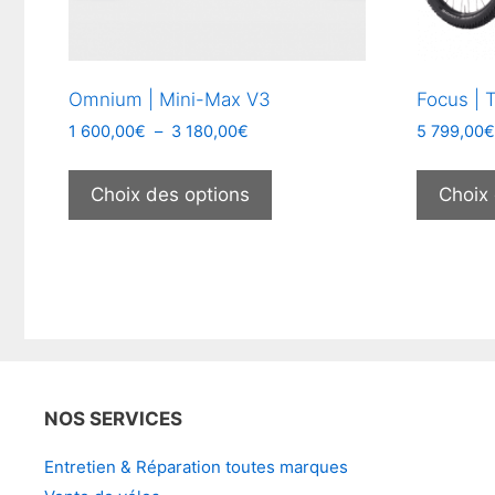
Omnium | Mini-Max V3
Focus |
Plage
1 600,00
€
–
3 180,00
€
5 799,00
de
Ce
prix :
produit
Choix des options
Choix
1
a
600,00€
plusieurs
à
3
variations.
180,00€
Les
options
peuvent
être
choisies
NOS SERVICES
sur
Entretien & Réparation toutes marques
la