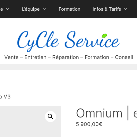
ue
L’équipe
Formation
Infos & Tarifs
o V3
Omnium | 
5 900,00
€