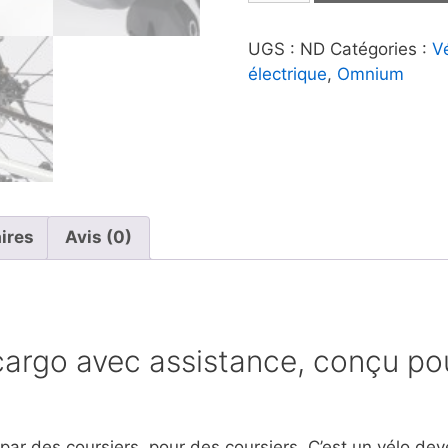
Omnium
|
UGS :
ND
Catégories :
V
e-
électrique
,
Omnium
Cargo
V3
ires
Avis (0)
argo avec assistance, conçu po
par des coursiers, pour des coursiers. C’est un vélo d