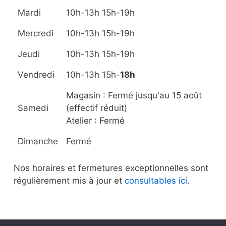
page
pa
Mardi
10h-13h 15h-19h
du
d
produit
pr
Mercredi
10h-13h 15h-19h
Jeudi
10h-13h 15h-19h
Vendredi
10h-13h 15h-
18h
Magasin : Fermé jusqu'au 15 août
Samedi
(effectif réduit)
Atelier : Fermé
Dimanche
Fermé
Nos horaires et fermetures exceptionnelles sont
régulièrement mis à jour et
consultables ici
.