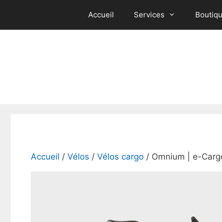
Aller
Accueil
Services
Boutiq
au
contenu
Accueil
/
Vélos
/
Vélos cargo
/ Omnium | e-Carg