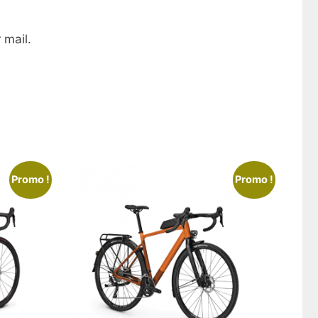
 mail.
Promo !
Promo !