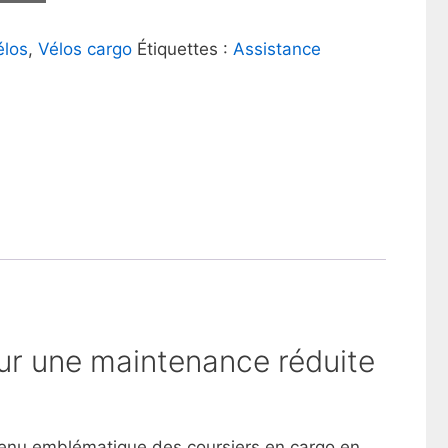
élos
,
Vélos cargo
Étiquettes :
Assistance
ur une maintenance réduite
evenu emblématique des coursiers en cargo en