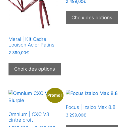
2 499,00
€
Ce
prod
Choix des options
a
plus
vari
Meral | Kit Cadre
Louison Acier Patins
Les
opt
2 390,00
€
peu
Ce
être
produit
Choix des options
choi
a
sur
plusieurs
la
variations.
pag
Promo !
Les
du
options
Focus | Izalco Max 8.8
prod
peuvent
Omnium | CXC V3
3 299,00
€
être
cintre droit
Ce
choisies