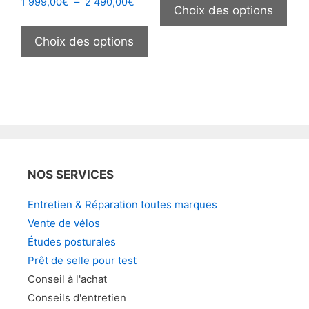
Plage
1 999,00
€
–
2 490,00
€
prod
Choix des options
sur
de
Ce
a
la
prix :
produit
Choix des options
plus
1
page
a
999,00€
vari
du
plusieurs
à
Les
produit
2
variations.
opt
490,00€
Les
peu
options
être
peuvent
choi
être
sur
NOS SERVICES
choisies
la
sur
pag
Entretien & Réparation toutes marques
la
du
Vente de vélos
page
prod
Études posturales
du
Prêt de selle pour test
produit
Conseil à l'achat
Conseils d'entretien