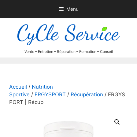
Aller
Menu
au
contenu
Accueil
/
Nutrition
Sportive
/
ERGYSPORT
/
Récupération
/ ERGYS
PORT | Récup