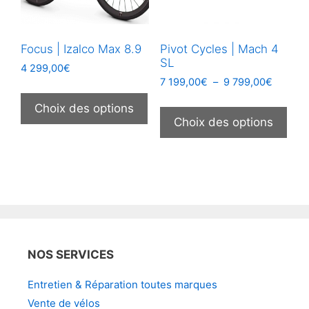
la
la
page
pag
Focus | Izalco Max 8.9
Pivot Cycles | Mach 4
du
du
SL
produit
prod
4 299,00
€
Plage
7 199,00
€
–
9 799,00
€
Ce
de
Ce
produit
Choix des options
prix :
prod
Choix des options
a
7
a
199,00
plusieurs
plus
à
variations.
9
vari
Les
799,00
Les
options
opt
peuvent
peu
être
être
choisies
NOS SERVICES
choi
sur
sur
la
Entretien & Réparation toutes marques
la
page
Vente de vélos