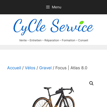
Aller
Menu
au
contenu
Accueil
/
Vélos
/
Gravel
/ Focus | Atlas 8.0