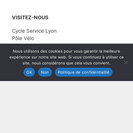
VISITEZ-NOUS
Cycle Service Lyon
Pôle Vélo
87 Rue Jaboulay
Nous utilisons des cookies pour vous garantir la meilleure
69007 Lyon
expérience sur notre site web. Si vous continuez à utiliser ce
site, nous considérons que cela vous convient.
Téléphone :
04 81 06 02 60
OK
Non
Politique de confidentialité
Mail :
contact@cycleservice.fr
Google Maps
Prendre rendez-vous à l'atelier
FAQ
-
Mentions légales
-
Conditions Générales de Vente