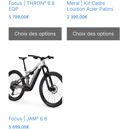
Focus | THRON² 6.8
Meral | Kit Cadre
EQP
Louison Acier Patins
5 799,00
€
2 390,00
€
Ce
Ce
produit
prod
Choix des options
Choix des options
a
a
plusieurs
plus
variations.
vari
Les
Les
options
opt
peuvent
peu
être
être
choisies
choi
sur
sur
la
la
page
pag
Focus | JAM² 6.8
du
du
produit
prod
5 699,00
€