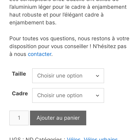
l’aluminium léger pour le cadre à enjambement
haut robuste et pour l’élégant cadre à
enjambement bas.
Pour toutes vos questions, nous restons à votre
disposition pour vous conseiller ! N’hésitez pas
à nous
contacter
.
Taille
Cadre
quantité
Ajouter au panier
de
Gazelle
|
UGS :
ND
Catégories :
Vélos
,
Vélos urbains
,