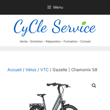
Aller
Menu
au
contenu
Accueil
/
Vélos
/
VTC
/ Gazelle | Chamonix S8