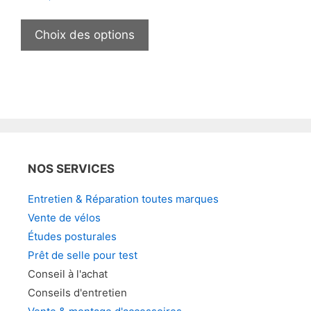
Ce
produit
Choix des options
a
plusieurs
variations.
Les
options
peuvent
être
NOS SERVICES
choisies
sur
Entretien & Réparation toutes marques
la
Vente de vélos
page
Études posturales
du
Prêt de selle pour test
produit
Conseil à l'achat
Conseils d'entretien