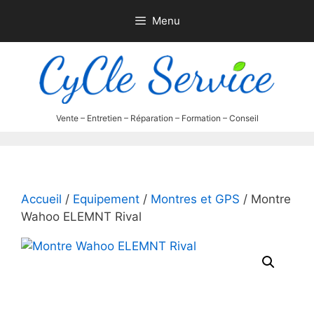
Aller
Menu
au
contenu
Accueil
/
Equipement
/
Montres et GPS
/ Montre
Wahoo ELEMNT Rival