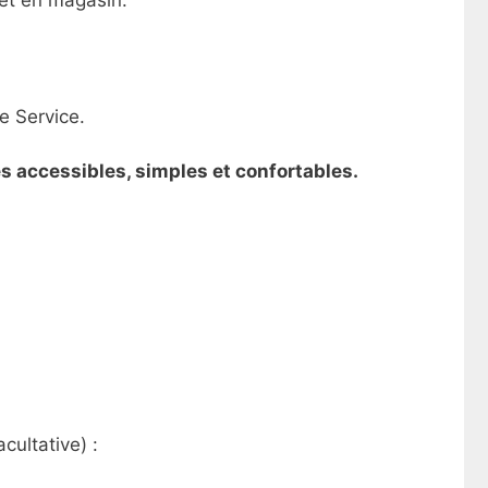
r et en magasin.
e Service.
es accessibles, simples et confortables.
cultative) :