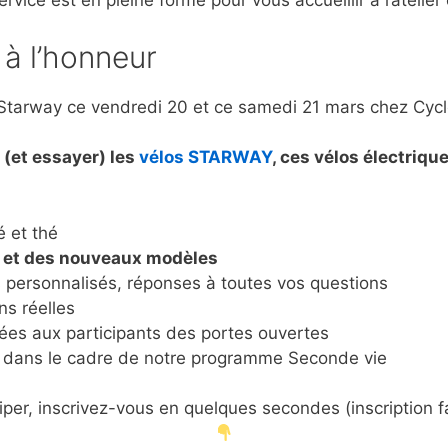
ervice est en pleine forme pour vous accueillir à l’atelie
 à l’honneur
Starway ce vendredi 20 et ce samedi 21 mars chez Cycl
r (et essayer) les
vélos STARWAY
, ces vélos électriqu
é et thé
 et des nouveaux modèles
 personnalisés, réponses à toutes vos questions
ns réelles
vées aux participants des portes ouvertes
o
dans le cadre de notre programme Seconde vie
iper, inscrivez-vous en quelques secondes (inscription fa