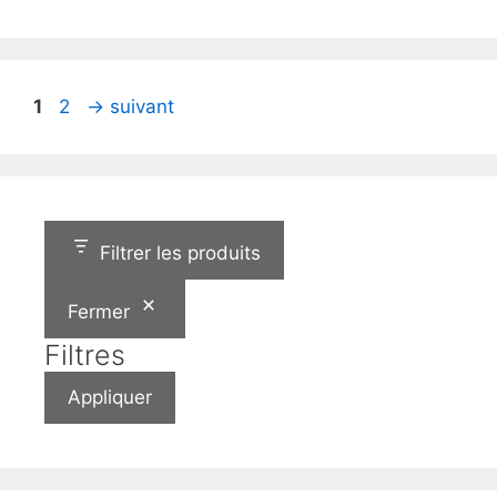
Page
Page
1
2
→
suivant
Filtrer les produits
Fermer
Filtres
Appliquer