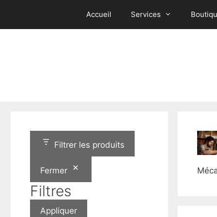
Aller
Accueil
Services
Boutiq
au
contenu
Filtrer les produits
Fermer
Méca
Filtres
Appliquer