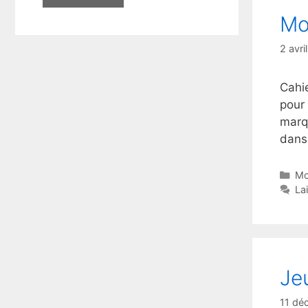
Mo
2 avri
Cahi
pour
marqu
dans
Ca
Mo
La
Je
11 dé