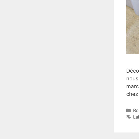
Déco
nous
marc
chez
Ca
Ro
La