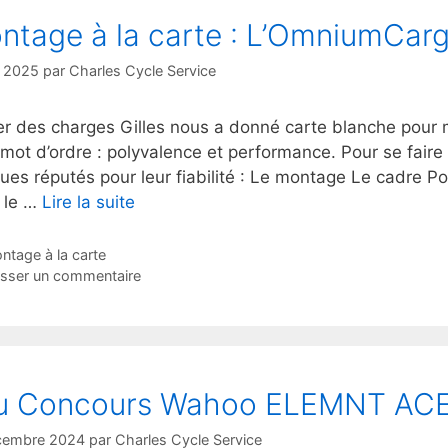
ntage à la carte : L’OmniumCarg
l 2025
par
Charles Cycle Service
er des charges Gilles nous a donné carte blanche pou
 mot d’ordre : polyvalence et performance. Pour se fai
es réputés pour leur fiabilité : Le montage Le cadre Po
 le …
Lire la suite
tégories
ntage à la carte
isser un commentaire
u Concours Wahoo ELEMNT AC
cembre 2024
par
Charles Cycle Service