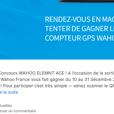
Concours WAHOO ELEMNT ACE ! A l’occasion de la so
 Wahoo France vous fait gagner du 10 au 31 décembre 2
! Pour participer c’est très simple :– venez scanner le
e la suite
tégories
tualités
isser un commentaire