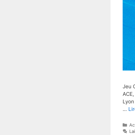
Jeu 
ACE,
Lyon 
…
Lir
Ca
Ac
La