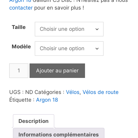
contacter
pour en savoir plus !
Taille
Modèle
quantité
Ajouter au panier
de
Argon
18
UGS :
ND
Catégories :
Vélos
,
Vélos de route
|
Étiquette :
Argon 18
Gallium
CS
Disc
Description
2022
Informations complémentaires
Silver