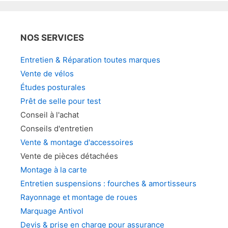
options
opt
peuvent
peu
être
être
NOS SERVICES
choisies
choi
sur
sur
Entretien & Réparation toutes marques
la
la
Vente de vélos
page
pag
Études posturales
du
du
Prêt de selle pour test
produit
prod
Conseil à l'achat
Conseils d'entretien
Vente & montage d'accessoires
Vente de pièces détachées
Montage à la carte
Entretien suspensions : fourches & amortisseurs
Rayonnage et montage de roues
Marquage Antivol
Devis & prise en charge pour assurance