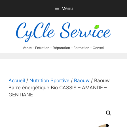
Aller
Menu
au
contenu
Accueil
/
Nutrition Sportive
/
Baouw
/ Baouw |
Barre énergétique Bio CASSIS – AMANDE –
GENTIANE