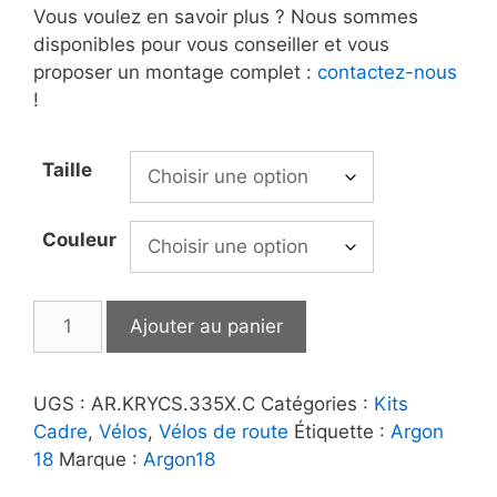
Vous voulez en savoir plus ? Nous sommes
disponibles pour vous conseiller et vous
proposer un montage complet :
contactez-nous
!
Taille
Couleur
quantité
Ajouter au panier
de
Argon
18
UGS :
AR.KRYCS.335X.C
Catégories :
Kits
|
Cadre
,
Vélos
,
Vélos de route
Étiquette :
Argon
Kit
18
Marque :
Argon18
cadre