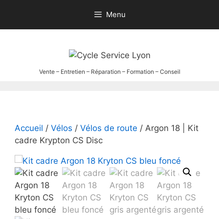
Aller
Menu
au
contenu
Accueil
/
Vélos
/
Vélos de route
/ Argon 18 | Kit
cadre Krypton CS Disc