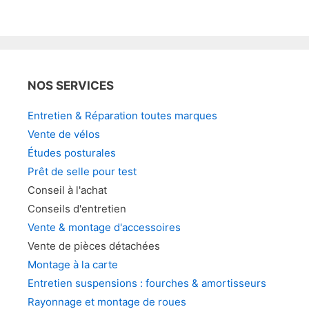
Les
vari
options
Les
peuvent
opt
être
peu
choisies
être
NOS SERVICES
sur
choi
la
sur
Entretien & Réparation toutes marques
page
la
Vente de vélos
du
pag
Études posturales
produit
du
Prêt de selle pour test
prod
Conseil à l'achat
Conseils d'entretien
Vente & montage d'accessoires
Vente de pièces détachées
Montage à la carte
Entretien suspensions : fourches & amortisseurs
Rayonnage et montage de roues