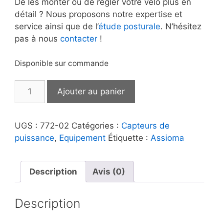
De les monter ou de régler votre vélo plus en
détail ? Nous proposons notre expertise et
service ainsi que de l’
étude posturale
. N’hésitez
pas à nous
contacter
!
Disponible sur commande
quantité
Ajouter au panier
de
Capteur
de
UGS :
772-02
Catégories :
Capteurs de
puissance
puissance
,
Equipement
Étiquette :
Assioma
Favero
ASSIOMA
DUO
Description
Avis (0)
Description