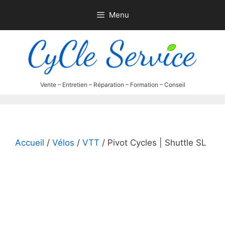
Aller
Menu
au
contenu
Accueil
/
Vélos
/
VTT
/ Pivot Cycles | Shuttle SL