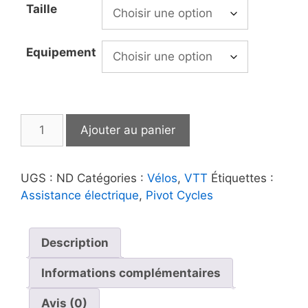
Taille
Equipement
quantité
Ajouter au panier
de
Pivot
Cycles
UGS :
ND
Catégories :
Vélos
,
VTT
Étiquettes :
|
Assistance électrique
,
Pivot Cycles
Shuttle
SL
Description
Informations complémentaires
Avis (0)