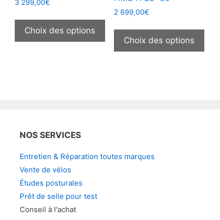
produit
prod
3 299,00
€
2 699,00
€
Ce
Ce
produit
Choix des options
prod
Choix des options
a
a
plusieurs
plus
variations.
vari
Les
Les
options
opt
peuvent
peu
être
être
choisies
NOS SERVICES
choi
sur
sur
la
Entretien & Réparation toutes marques
la
page
Vente de vélos
pag
du
Études posturales
du
produit
Prêt de selle pour test
prod
Conseil à l'achat