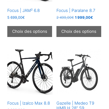
Focus | JAM² 6.8
Focus | Paralane 8.7
Le
Le
5 699,00
€
2 499,00
€
1 999,00
€
prix
prix
Ce
Ce
initial
actuel
produit
prod
Choix des options
Choix des options
était :
est :
a
a
2
1
plusieurs
plus
499,00€.
999,00€.
variations.
vari
Les
Les
options
opt
peuvent
peu
être
être
choisies
choi
sur
sur
la
la
page
pag
Focus | Izalco Max 8.8
Gazelle | Medeo T9
du
du
HMB H 28″ S9