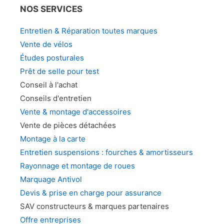
choi
NOS SERVICES
choisies
sur
sur
la
Entretien & Réparation toutes marques
la
pag
Vente de vélos
page
du
Études posturales
du
prod
Prêt de selle pour test
produit
Conseil à l'achat
Conseils d'entretien
Vente & montage d'accessoires
Vente de pièces détachées
Montage à la carte
Entretien suspensions : fourches & amortisseurs
Rayonnage et montage de roues
Marquage Antivol
Devis & prise en charge pour assurance
SAV constructeurs & marques partenaires
Offre entreprises