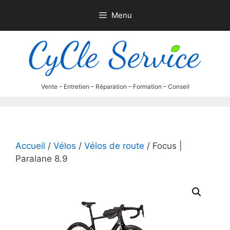
Aller
Menu
au
contenu
Accueil
/
Vélos
/
Vélos de route
/ Focus |
Paralane 8.9