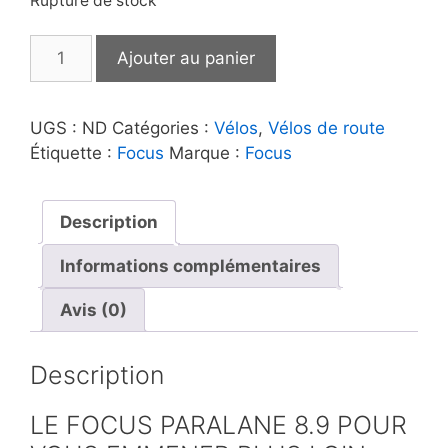
Rupture de stock
quantité
Ajouter au panier
de
Focus
|
UGS :
ND
Catégories :
Vélos
,
Vélos de route
Paralane
Étiquette :
Focus
Marque :
Focus
8.9
Description
Informations complémentaires
Avis (0)
Description
LE FOCUS PARALANE 8.9 POUR