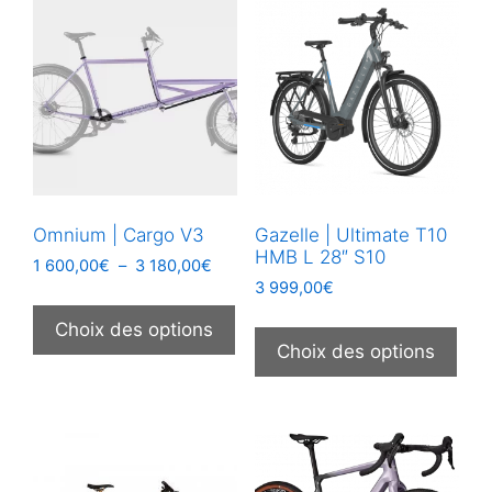
Omnium | Cargo V3
Gazelle | Ultimate T10
HMB L 28″ S10
Plage
1 600,00
€
–
3 180,00
€
de
3 999,00
€
Ce
prix :
Ce
produit
Choix des options
1
prod
Choix des options
a
600,00€
a
plusieurs
à
plus
3
variations.
180,00€
vari
Les
Les
options
opt
peuvent